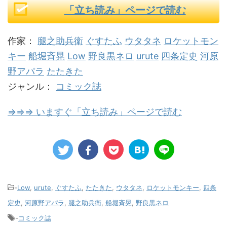
「立ち読み」ページで読む
作家：
腿之助兵衛
ぐすたふ
ウタタネ
ロケットモン
キー
船堀斉晃
Low
野良黒ネロ
urute
四条定史
河原
野アパラ
たたきた
ジャンル：
コミック誌
⇒⇒⇒ いますぐ「立ち読み」ページで読む
-
Low
,
urute
,
ぐすたふ
,
たたきた
,
ウタタネ
,
ロケットモンキー
,
四条
定史
,
河原野アパラ
,
腿之助兵衛
,
船堀斉晃
,
野良黒ネロ
-
コミック誌