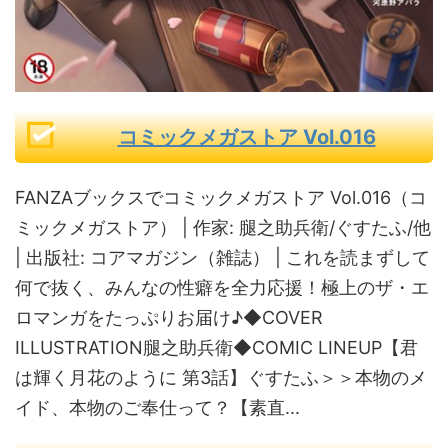
コミックメガストア Vol.016
FANZAブックスでコミックメガストア Vol.016（コ
ミックメガストア） | 作家: 腿之助兵衛/ぐすたふ/他
| 出版社: コアマガジン（雑誌） | これを読まずして
何で抜く、みんなの性癖を全力応援！極上のザ・エ
ロマンガをたっぷりお届け♪◆COVER
ILLUSTRATION腿之助兵衛◆COMIC LINEUP【君
は輝く月花のように 第3話】ぐすたふ＞＞本物のメ
イド、本物のご奉仕って？【素直...