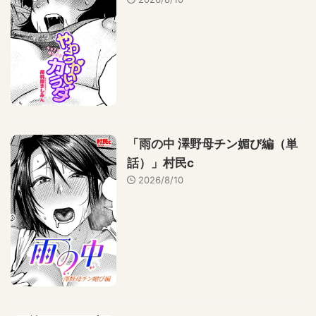
「雨の中 澤野母チン媚び編（単
話）」村民c
2026/8/10