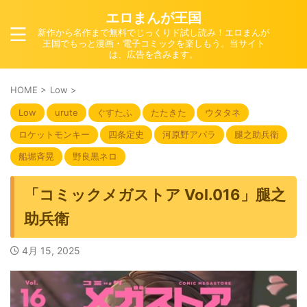
エロまんが王国
新作から名作まで無料でじっくりド試し読み！エロまんが
王国でもっと漫画・電子コミックを楽しもう。当サイト
は、広告を含みます。
HOME
>
Low
>
Low
urute
ぐすたふ
たたきた
ウタタネ
ロケットモンキー
四条定史
河原野アパラ
腿之助兵衛
船堀斉晃
野良黒ネロ
「コミックメガストア Vol.016」腿之
助兵衛
4月 15, 2025