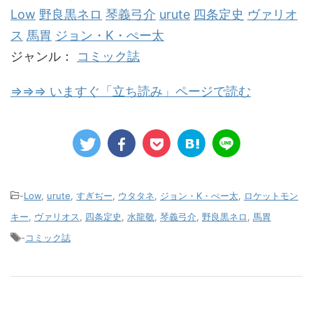
Low
野良黒ネロ
琴義弓介
urute
四条定史
ヴァリオ
ス
馬胃
ジョン・K・ぺー太
ジャンル：
コミック誌
⇒⇒⇒ いますぐ「立ち読み」ページで読む
-
Low
,
urute
,
すぎぢー
,
ウタタネ
,
ジョン・K・ぺー太
,
ロケットモン
キー
,
ヴァリオス
,
四条定史
,
水龍敬
,
琴義弓介
,
野良黒ネロ
,
馬胃
-
コミック誌