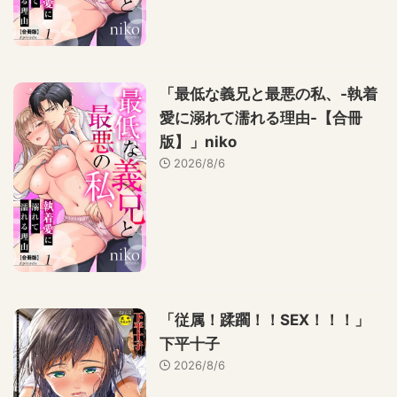
「最低な義兄と最悪の私、-執着
愛に溺れて濡れる理由-【合冊
版】」niko
2026/8/6
「従属！蹂躙！！SEX！！！」
下平十子
2026/8/6