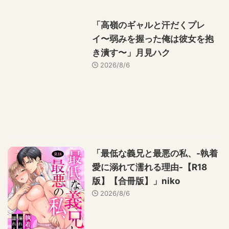
「高嶺のギャルと汗だくプレ
イ〜弱みを握った俺は彼女を抱
き潰す〜」月見ハク
2026/8/6
「最低な義兄と最悪の私、-執着
愛に溺れて濡れる理由-【R18
版】【合冊版】」niko
2026/8/6