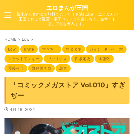
エロまんが王国
新作から名作まで無料でじっくりド試し読み！エロまんが
王国でもっと漫画・電子コミックを楽しもう。当サイト
は、広告を含みます。
HOME
>
Low
>
Low
urute
すぎぢー
ウタタネ
ジョン・K・ぺー太
ロケットモンキー
ヴァリオス
四条定史
水龍敬
琴義弓介
野良黒ネロ
馬胃
「コミックメガストア Vol.010」すぎ
ぢー
4月 18, 2024