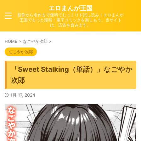
エロまんが王国
新作から名作まで無料でじっくりド試し読み！エロまんが
王国でもっと漫画・電子コミックを楽しもう。当サイト
は、広告を含みます。
HOME
>
なごやか次郎
>
なごやか次郎
「Sweet Stalking（単話）」なごやか
次郎
1月 17, 2024